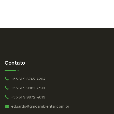
Contato
+55 81 9.8743-4204
+55 81 9.9961-7390
+55 81 9.9972-4019
eduardo@gmcambiental.com.br