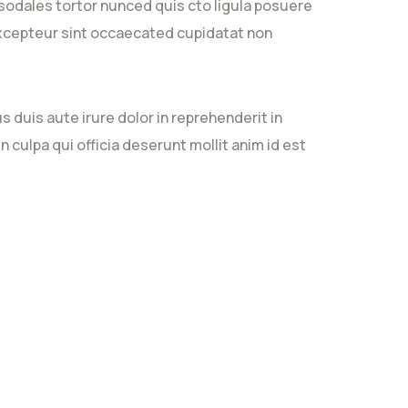
sodales tortor nunced quis cto ligula posuere
. Excepteur sint occaecated cupidatat non
 duis aute irure dolor in reprehenderit in
n culpa qui officia deserunt mollit anim id est