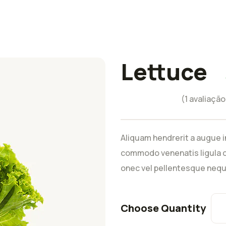
Lettuce
Avaliado
como
5.00
de 5, com
(
1
avaliação 
baseado em
1
avaliação de
Aliquam hendrerit a augue i
cliente
commodo venenatis ligula c
onec vel pellentesque nequ
Choose Quantity