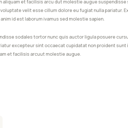
 aliquam et facilisis arcu dut molestie augue suspendisse 
n voluptate velit esse cillum dolore eu fugiat nulla pariatur
it anim id est laborum ivamus sed molestie sapien.
ndisse sodales tortor nunc quis auctor ligula posuere cursus
ariatur excepteur sint occaecat cupidatat non proident sunt i
am et facilisis arcuut molestie augue.