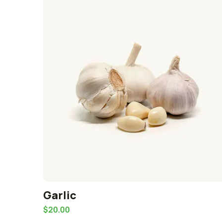
Garlic
Avaliação
$
20.00
5.00
de 5